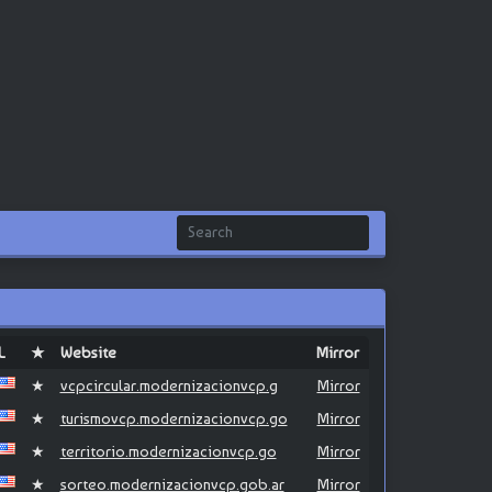
L
★
Website
Mirror
★
vcpcircular.modernizacionvcp.g
Mirror
★
turismovcp.modernizacionvcp.go
Mirror
★
territorio.modernizacionvcp.go
Mirror
★
sorteo.modernizacionvcp.gob.ar
Mirror