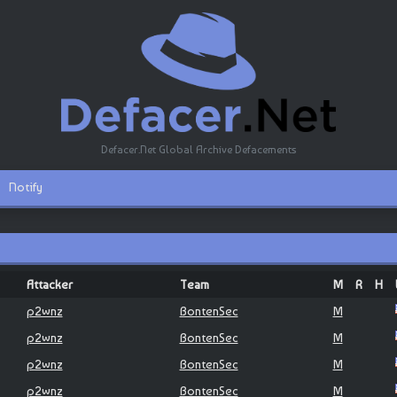
Defacer.Net Global Archive Defacements
Notify
Attacker
Team
M
R
H
p2wnz
BontenSec
M
p2wnz
BontenSec
M
p2wnz
BontenSec
M
p2wnz
BontenSec
M