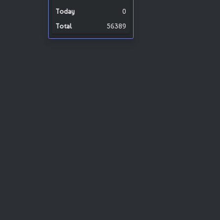
0
56389