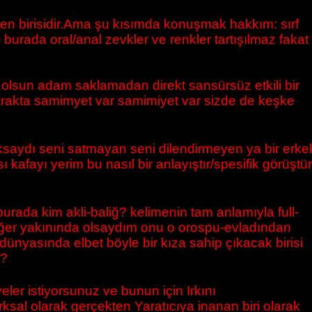
en birisidir.Ama şu kısımda konuşmak hakkım: sırf
urada oral/anal zevkler ve renkler tartışılmaz fakat
 olsun adam saklamadan direkt sansürsüz etkili bir
larakta samimyet var samimiyet var sizde de keşke
ıksaydı seni satmayan seni dilendirmeyen ya bir erke
afayı yerim bu nasıl bir anlayıştır/spesifik görüştür
urada kim akli-baliğ? kelimenin tam anlamıyla full-
eğer yakınında olsaydım onu o orospu-evladından
ünyasında elbet böyle bir kıza sahip çıkacak birisi
m?
ler istiyorsunuz ve bunun için Irkını
ksal olarak gerçekten Yaratıcıya inanan biri olarak