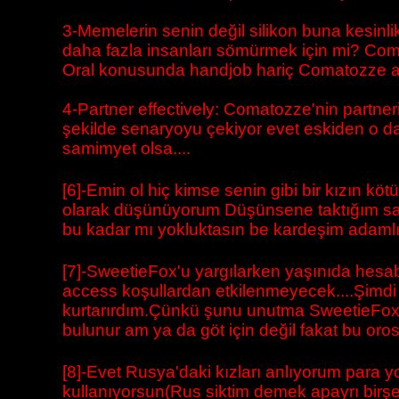
3-Memelerin senin değil silikon buna kesinl
daha fazla insanları sömürmek için mi? Coma
Oral konusunda handjob hariç Comatozze al
4-Partner effectively: Comatozze'nin partne
şekilde senaryoyu çekiyor evet eskiden o d
samimyet olsa....
[6]-Emin ol hiç kimse senin gibi bir kızın k
olarak düşünüyorum Düşünsene taktığım saat 
bu kadar mı yokluktasın be kardeşim adamlı
[7]-SweetieFox'u yargılarken yaşınıda hesaba
access koşullardan etkilenmeyecek....Şimd
kurtarırdım.Çünkü şunu unutma SweetieFox he
bulunur am ya da göt için değil fakat bu o
[8]-Evet Rusya'daki kızları anlıyorum para y
kullanıyorsun(Rus siktim demek apayrı birşey