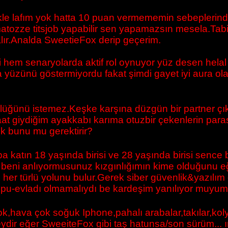
ikle lafım yok hatta 10 puan vermememin sebeplerind
tozze titsjob yapabilir sen yapamazsın mesela.Tabi b
ır.Analda SweetieFox derip geçerim.
ri hem senaryolarda aktif rol oynuyor yüz desen helal
a yüzünü göstermiyordu fakat şimdi gayet iyi aura o
ötülüğünü istemez.Keşke karşına düzgün bir partner ç
giydiğim ayakkabı karıma otuzbir çekenlerin parası k
k bunu mu gerektirir?
 katın 18 yaşında birisi ve 28 yaşında birisi sence b
i beni anlıyormusunuz kızgınlığımın kime olduğunu 
r türlü yolunu bulur.Gerek siber güvenlik&yazılım d
rospu-evladı olmamalıydı be kardeşim yanılıyor muyu
ok,hava çok soğuk Iphone,pahalı arabalar,takılar,kolye
dir eğer SweeiteFox gibi taş hatunsa/son sürüm... ır