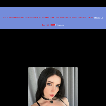
This is an archive of view from https://basvuru.eskisehir.edu.tr/index.html when it was hacked on 2026-05-25 23:40:55.
View Report
Copyright © 2024
Defacer.Net