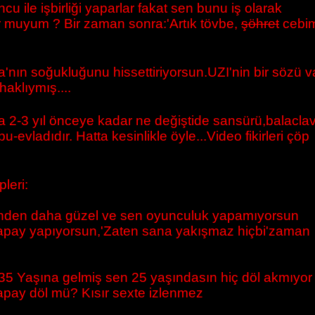
u ile işbirliği yaparlar fakat sen bunu iş olarak
r muyum ? Bir zaman sonra:'Artık tövbe,
şöhret
cebim
ya'nın soğukluğunu hissettiriyorsun.UZI'nin bir sözü v
aklıymış....
a 2-3 yıl önceye kadar ne değiştide sansürü,balacla
ladıdır. Hatta kesinlikle öyle...Video fikirleri çöp
leri:
 senden daha güzel ve sen oyunculuk yapamıyorsun
k yapay yapıyorsun,'Zaten sana yakışmaz hiçbi'zaman
or. 35 Yaşına gelmiş sen 25 yaşındasın hiç döl akmıyor
yapay döl mü? Kısır sexte izlenmez