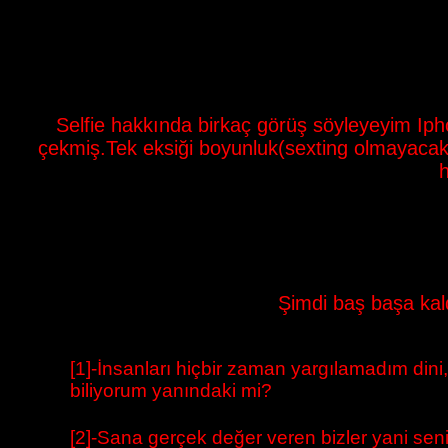
Selfie hakkında birkaç görüş söyleyeyim Ipho
çekmiş.Tek eksiği boyunluk(sexting olmayacak 
Şimdi baş başa kald
[1]-İnsanları hiçbir zaman yargılamadım dini, d
biliyorum yanındaki mi?
[2]-Sana gerçek değer veren bizler yani seni