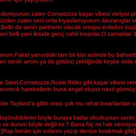
demiyorum zaten Comatozze kaşar vibesi veriyor prot
üzden zaten seni onla kıyaslamıyorum davranışlar ve
Belki de senin partnerin olacak orospu-evladını su
 belli yani ikiside genç cahil insanlar.O zamanlar
ıyorum.Fakat yanındaki tam bir kist aslında bu bahset
bazen senin amını ya da götünü çektiğinde keşke orda 
rica Steel,Comatozze,Rosie Rider gibi kaşar vibesi ve
anımcık hareketlerin buna engel oluyor nasıl görmü
ide Tayland'a gittin orası çok mu rahat insanlardan 
ak düşündüklerim böyle buraya kadar okuduysan senin
e durum böyle değil mi ? Bana hiç mi hak vermiyorsu
:[Rap benim için sırlarını yazıp denize bırakmak g