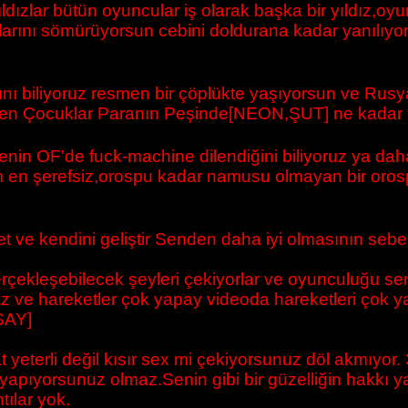
dızlar bütün oyuncular iş olarak başka bir yıldız,oyunc
arını sömürüyorsun cebini doldurana kadar yanılıyo
tlarını biliyoruz resmen bir çöplükte yaşıyorsun ve Rus
yen Çocuklar Paranın Peşinde[NEON,ŞUT] ne kadar h
nin OF'de fuck-machine dilendiğini biliyoruz ya dah
n şerefsiz,orospu kadar namusu olmayan bir orospu-ev
 ve kendini geliştir Senden daha iyi olmasının sebep
erçekleşebilecek şeyleri çekiyorlar ve oyunculuğu
lmaz ve hareketler çok yapay videoda hareketleri ço
SAY]
akat yeterli değil kısır sex mi çekiyorsunuz döl akmıy
 yapıyorsunuz olmaz.Senin gibi bir güzelliğin hakkı 
ılar yok.