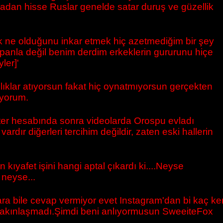
ssadan hisse Ruslar genelde satar duruş ve güzellik
ak ne olduğunu inkar etmek hiç azetmediğim bir şey
panla değil benim derdim erkeklerin gururunu hiçe
ler]'
şlıklar atıyorsun fakat hiç oynatmıyorsun gerçekten
ıyorum.
itter hesabında sonra videolarda Orospu evladı
dır diğerleri tercihim değildir, zaten eski hallerin
 kıyafet işini hangi aptal çıkardı ki....Neyse
 neyse...
a bile cevap vermiyor evet Instagram'dan bi kaç ke
bı yakınlaşmadı.Şimdi beni anlıyormusun SweeiteFox