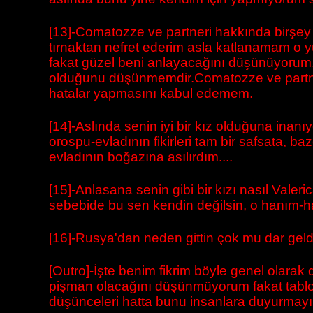
[13]-Comatozze ve partneri hakkında birşey 
tırnaktan nefret ederim asla katlanamam o y
fakat güzel beni anlayacağını düşünüyorum.
olduğunu düşünmemdir.Comatozze ve partneri
hatalar yapmasını kabul edemem.
[14]-Aslında senin iyi bir kız olduğuna inan
orospu-evladının fikirleri tam bir safsata, 
evladının boğazına asılırdım....
[15]-Anlasana senin gibi bir kızı nasıl Vale
sebebide bu sen kendin değilsin, o hanım-h
[16]-Rusya'dan neden gittin çok mu dar geld
[Outro]-İşte benim fikrim böyle genel olar
pişman olacağını düşünmüyorum fakat tablo v
düşünceleri hatta bunu insanlara duyurmayı