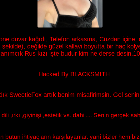
ne duvar kağıdı, Telefon arkasına, Cüzdan içine, ç
şekilde), değilde güzel kallavi boyutta bir haç k
hanımcık Rus kızı işte budur kim ne derse desin.10
Hacked By BLACKSMITH
ık SweetieFox artık benim misafirimsin. Gel seninle
[1]
ili ,ırkı ,giyinişi ,estetik vs. dahil.... Senin gerçek s
n bütün ihtiyaçların karşılayanlar, yani bizler hem b