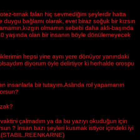
ez-tırnak falan hiç sevmediğim şeylerdir hatta
 duygu bağlamı olarak, evet biraz soğuk bir kızsın
çlamamın,kızgın olmamın sebebi daha aklı-başında
 30 yaşında olan bir insanın böyle dönülemeyecek
tiklerimin hepsi yine aynı yere dönüyor yanındaki
olsaydım diyorum öyle delirtiyor ki herhalde orospu
ren insanlarla bir tutayım.Aslında rol yapamanın
yorsun?
uzak?
 vaktini çalmadım ya da bu yazıyı okuduğun için
n ? İnsan bazı şeyleri kusmak istiyor içindeki iyi
ibi],(STABIL,REENKARNE)