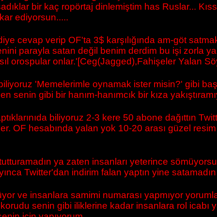
dıklar bir kaç ropörtaj dinlemiştim has Ruslar... Kı
kar ediyorsun.....
m diye cevap verip OF'ta 3$ karşılığında am-göt satm
ni parayla satan değil benim derdim bu işi zorla ya
sıl orospular onlar.'[Ceg(Jagged),Fahişeler Yalan Söy
ı biliyoruz 'Memelerimle oynamak ister misin?' gibi ba
n senin gibi bir hanım-hanımcık bir kıza yakıştıram
ptıklarınıda biliyoruz 2-3 kere 50 abone dağıttın Tw
ler. OF hesabında yalan yok 10-20 arası güzel resim var
t tutturamadın ya zaten insanları yeterince sömüyorsun
ınca Twitter'dan indirim falan yaptın yine satamadın
yor ve insanlara samimi numarası yapmıyor yorumlar
korudu senin gibi iliklerine kadar insanlara rol ica
enin için yapıyorum.