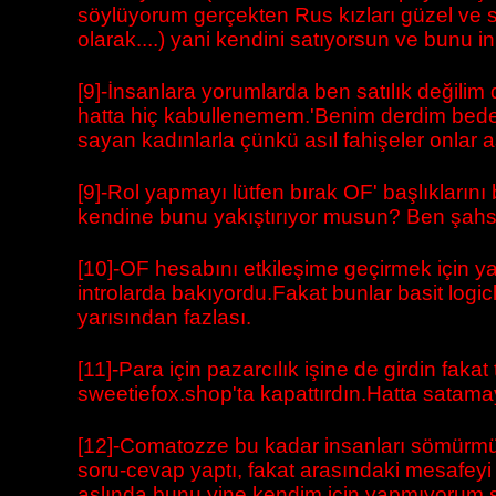
söylüyorum gerçekten Rus kızları güzel ve sa
olarak....) yani kendini satıyorsun ve bunu in
[9]-İnsanlara yorumlarda ben satılık değili
hatta hiç kabullenemem.'Benim derdim bedeni
sayan kadınlarla çünkü asıl fahişeler onlar a
[9]-Rol yapmayı lütfen bırak OF' başlıkların
kendine bunu yakıştırıyor musun? Ben şahse
[10]-OF hesabını etkileşime geçirmek için ya
introlarda bakıyordu.Fakat bunlar basit logic
yarısından fazlası.
[11]-Para için pazarcılık işine de girdin faka
sweetiefox.shop'ta kapattırdın.Hatta satamay
[12]-Comatozze bu kadar insanları sömürmü
soru-cevap yaptı, fakat arasındaki mesafeyi 
aslında bunu yine kendim için yapmıyorum s