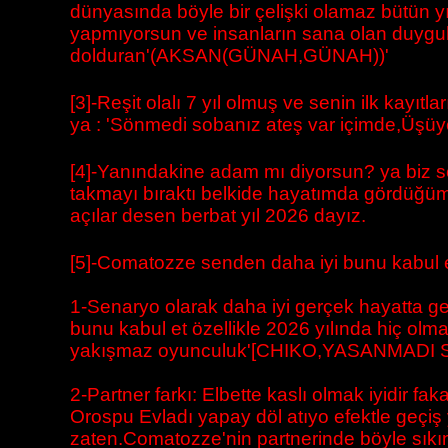
dünyasında böyle bir çelişki olamaz bütün yıl
yapmıyorsun ve insanların sana olan duygul
dolduran'(AKSAN(GÜNAH,GÜNAH))'
[3]-Reşit olalı 7 yıl olmuş ve senin ilk kayı
ya : 'Sönmedi sobanız ateş var içimde,Üşü
[4]-Yanındakine adam mı diyorsun? ya biz se
takmayı bıraktı belkide hayatımda gördüğüm e
açılar desen berbat yıl 2026 dayız.
[5]-Comatozze senden daha iyi bunu kabul et
1-Senaryo olarak daha iyi gerçek hayatta g
bunu kabul et özellikle 2026 yılında hiç o
yakışmaz oyunculuk'[CHIKO,YASANMADI 
2-Partner farkı: Elbette kaslı olmak iyidir f
Orospu Evladı yapay döl atıyo efektle geçiş
zaten.Comatozze'nin partnerinde böyle sıkınt