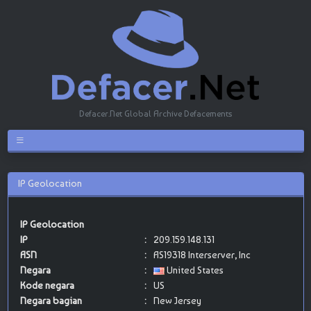
Defacer.Net Global Archive Defacements
IP Geolocation
IP Geolocation
IP
:
209.159.148.131
ASN
:
AS19318 Interserver, Inc
Negara
:
United States
Kode negara
:
US
Negara bagian
:
New Jersey