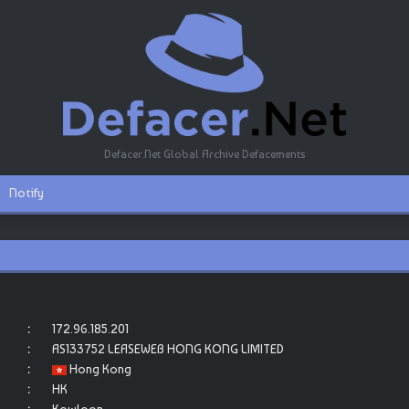
Defacer.Net Global Archive Defacements
Notify
:
172.96.185.201
:
AS133752 LEASEWEB HONG KONG LIMITED
:
Hong Kong
:
HK