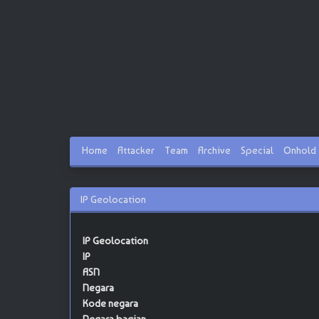
Home
Attacker
Team
Archive
Special
Onhold
IP Geolocation
IP Geolocation
IP
ASN
Negara
Kode negara