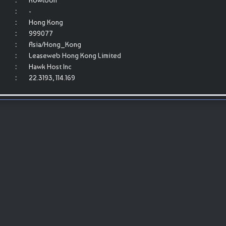
:
Kowloon
:
-
:
Hong Kong
:
999077
:
Asia/Hong_Kong
:
Leaseweb Hong Kong Limited
:
Hawk Host Inc
:
22.3193, 114.169