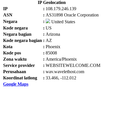
IP Geolocation
IP
:
108.179.246.139
ASN
:
AS31898 Oracle Corporation
Negara
:
United States
Kode negara
:
US
Negara bagian
:
Arizona
Kode negara bagian
:
AZ
Kota
:
Phoenix
Kode pos
:
85008
Zona waktu
:
America/Phoenix
Service provider
:
WEBSITEWELCOME.COM
Perusahaan
:
wav.wavelethost.com
Koordinat latlong
:
33.466, -112.012
Google Maps