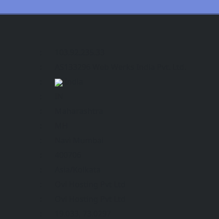
:
103.92.235.33
:
AS133296 Web Werks India Pvt. Ltd.
:
India
:
IN
:
Maharashtra
:
MH
:
Navi Mumbai
:
400706
:
Asia/Kolkata
:
Ovi Hosting Pvt Ltd
:
Ovi Hosting Pvt Ltd
:
19.033, 73.0297