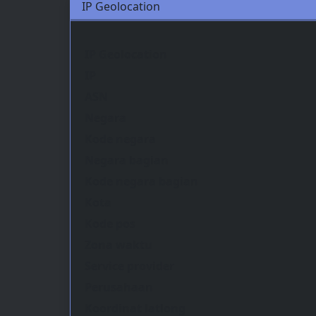
IP Geolocation
IP Geolocation
IP
ASN
Negara
Kode negara
Negara bagian
Kode negara bagian
Kota
Kode pos
Zona waktu
Service provider
Perusahaan
Koordinat latlong