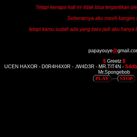
Tetapi kenapa hati ini tidak bisa tergantikan o
Sebenarnya aku masih kangen
tetapi kamu sudah ada yang baru jadi aku hanya
papayouye
@
gmail.c
$
Greetz
$
UCEN HAXOR - D0R4H4X0R - ./W4D3R - MR.TIT4N -
S4db
Mr.Spongebob
PLAY
----
STOP