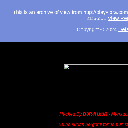
This is an archive of view from http://playvibra.
21:56:51.
View Re
Copyright © 2024
Def
Hacked By
D0R4HX0R
- Manado
Bulan sudah berganti tahun pun s