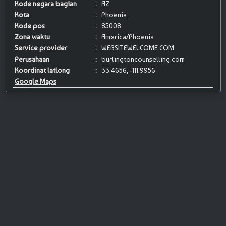
Kode negara bagian
:
AZ
Kota
:
Phoenix
Kode pos
:
85008
Zona waktu
:
America/Phoenix
Service provider
:
WEBSITEWELCOME.COM
Perusahaan
:
burlingtoncounselling.com
Koordinat latlong
:
33.4656, -111.9956
Google Maps