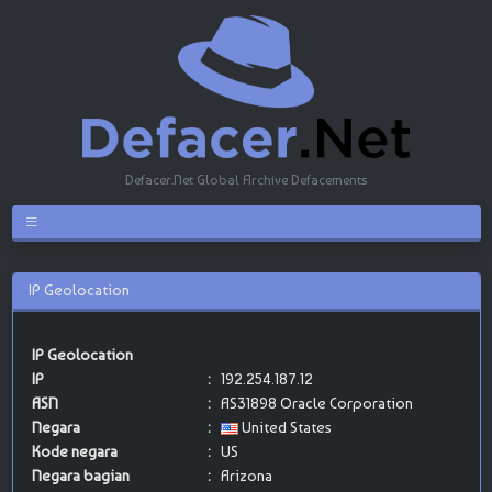
Defacer.Net Global Archive Defacements
IP Geolocation
IP Geolocation
IP
:
192.254.187.12
ASN
:
AS31898 Oracle Corporation
Negara
:
United States
Kode negara
:
US
Negara bagian
:
Arizona