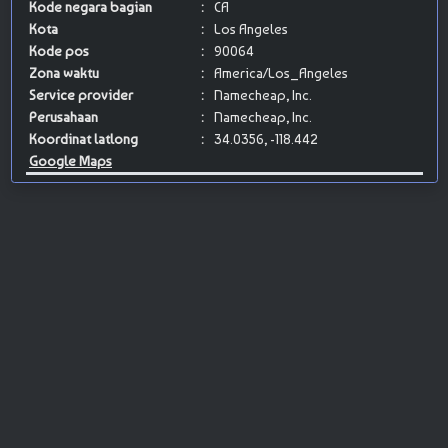
Kode negara bagian
:
CA
Kota
:
Los Angeles
Kode pos
:
90064
Zona waktu
:
America/Los_Angeles
Service provider
:
Namecheap, Inc.
Perusahaan
:
Namecheap, Inc.
Koordinat latlong
:
34.0356, -118.442
Google Maps