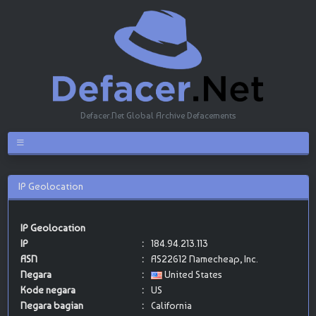
Defacer.Net Global Archive Defacements
IP Geolocation
IP Geolocation
IP
:
184.94.213.113
ASN
:
AS22612 Namecheap, Inc.
Negara
:
United States
Kode negara
:
US
Negara bagian
:
California